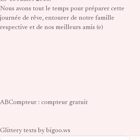
Nous avons tout le temps pour préparer cette
journée de rêve, entourer de notre famille
respective et de nos meilleurs amis (e)
ABCompteur : compteur gratuit
Glittery texts by bigoo.ws