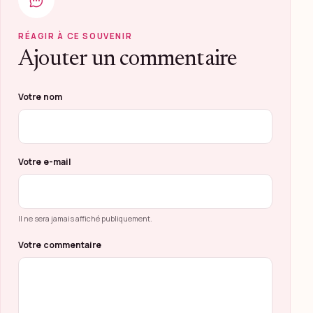
RÉAGIR À CE SOUVENIR
Ajouter un commentaire
Ne pas remplir ce champ
Votre nom
Votre e-mail
Il ne sera jamais affiché publiquement.
Votre commentaire