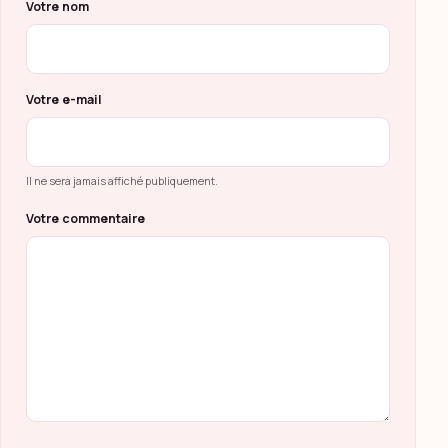
Ne pas remplir ce champ
Votre nom
Votre e-mail
Il ne sera jamais affiché publiquement.
Votre commentaire