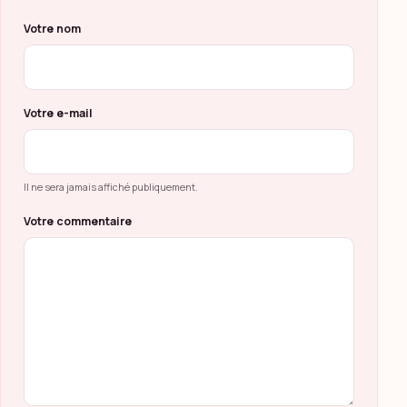
Ne pas remplir ce champ
Votre nom
Votre e-mail
Il ne sera jamais affiché publiquement.
Votre commentaire