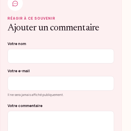
RÉAGIR À CE SOUVENIR
Ajouter un commentaire
Ne pas remplir ce champ
Votre nom
Votre e-mail
Il ne sera jamais affiché publiquement.
Votre commentaire