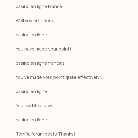
casino en ligne France
Well voiced indeed. !
casino en ligne
You have made your point!
casino en ligne francais
You've made your point quite effectively!.
casino en ligne
You said it very well..
casino en ligne
Terrific forum posts Thanks!