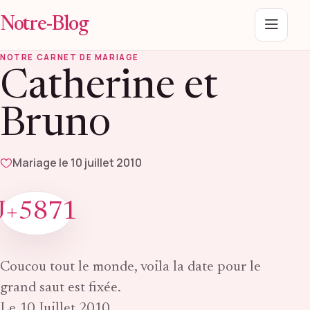
Notre-Blog
Menu
NOTRE CARNET DE MARIAGE
Catherine et
Bruno
Mariage le 10 juillet 2010
J+5871
Coucou tout le monde, voila la date pour le
grand saut est fixée.
Le 10 Juillet 2010.