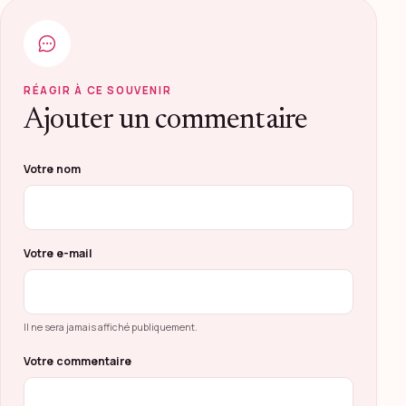
RÉAGIR À CE SOUVENIR
Ajouter un commentaire
Ne pas remplir ce champ
Votre nom
Votre e-mail
Il ne sera jamais affiché publiquement.
Votre commentaire