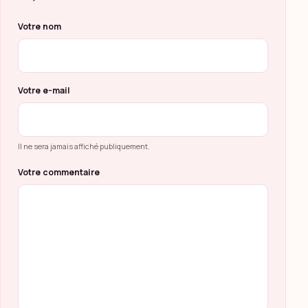
Ne pas remplir ce champ
Votre nom
Votre e-mail
Il ne sera jamais affiché publiquement.
Votre commentaire