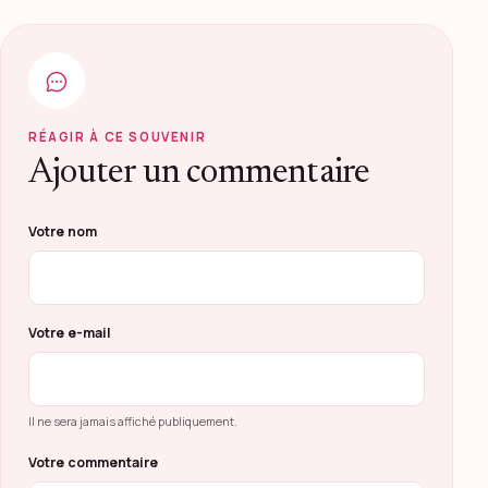
RÉAGIR À CE SOUVENIR
Ajouter un commentaire
Ne pas remplir ce champ
Votre nom
Votre e-mail
Il ne sera jamais affiché publiquement.
Votre commentaire