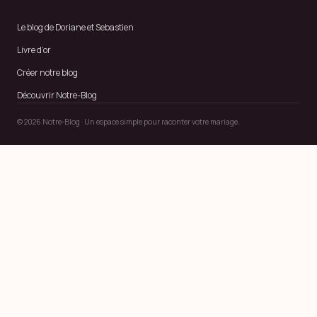
Le blog de Doriane et Sebastien
Livre d’or
Créer notre blog
Découvrir Notre-Blog
© 2026 Notre-Blog · Un espace simple pour raconter votre mariage.