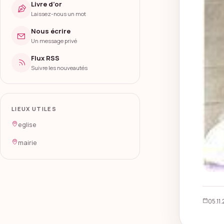
Livre d’or
Laissez-nous un mot
Nous écrire
Un message privé
Flux RSS
Suivre les nouveautés
LIEUX UTILES
eglise
mairie
05.11