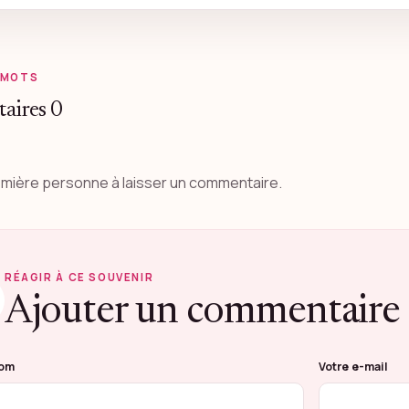
 MOTS
aires
0
emière personne à laisser un commentaire.
RÉAGIR À CE SOUVENIR
Ajouter un commentaire
remplir ce champ
nom
Votre e-mail