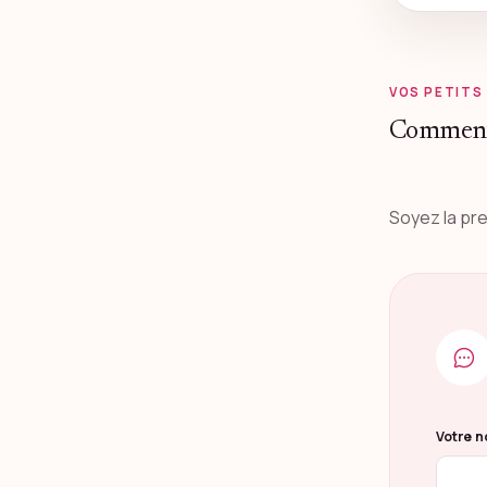
VOS PETITS
Comment
Soyez la pr
Ne pas 
Votre 