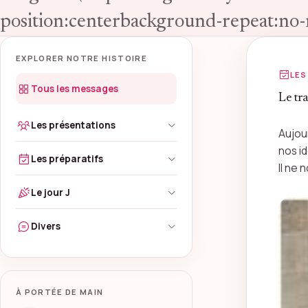
position:centerbackground-repeat:no-
EXPLORER NOTRE HISTOIRE
LES
Tous les messages
Le tra
Les présentations
Aujou
nos i
Les préparatifs
Il ne 
Le jour J
Divers
À PORTÉE DE MAIN