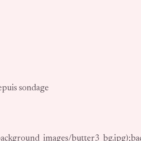
depuis sondage
/background_images/butter3_bg.jpg);b