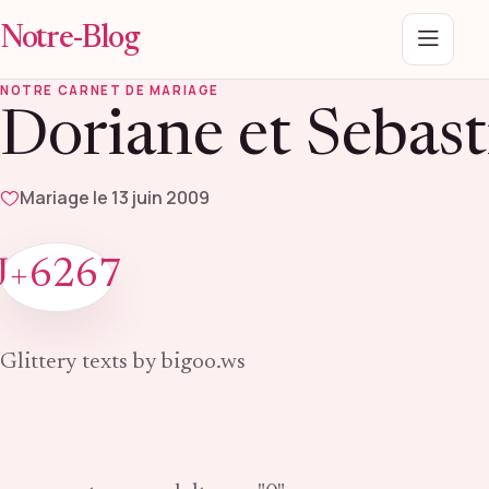
Notre-Blog
Menu
NOTRE CARNET DE MARIAGE
Doriane et Sebast
Mariage le 13 juin 2009
J+6267
Glittery texts by bigoo.ws