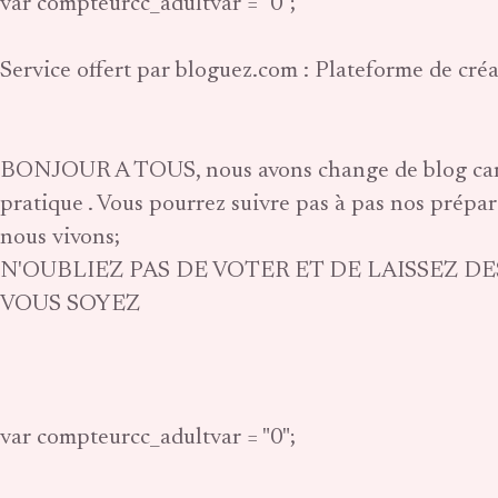
var compteurcc_adultvar = "0";
Service offert par bloguez.com : Plateforme de cré
BONJOUR A TOUS, nous avons change de blog car ce
pratique . Vous pourrez suivre pas à pas nos prépa
nous vivons;
N'OUBLIEZ PAS DE VOTER ET DE LAISSEZ 
VOUS SOYEZ
var compteurcc_adultvar = "0";