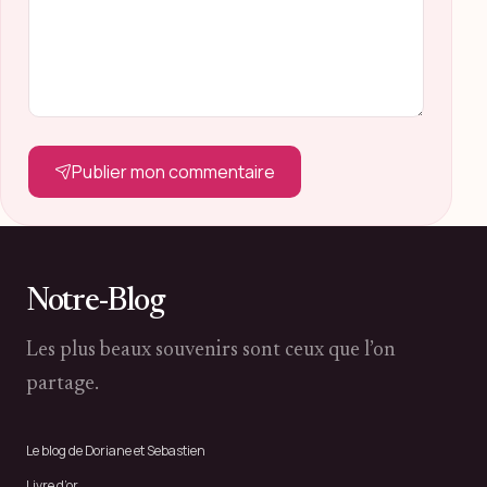
Publier mon commentaire
Notre-Blog
Les plus beaux souvenirs sont ceux que l’on
partage.
Le blog de Doriane et Sebastien
Livre d’or