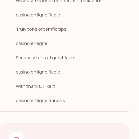
Wow quite a lot of beneficial information!
casino en ligne fiable
Truly tons of terrific tips.
casino en ligne
Seriously tons of great facts.
casino en ligne fiable
With thanks. I like it!
casino en ligne francais