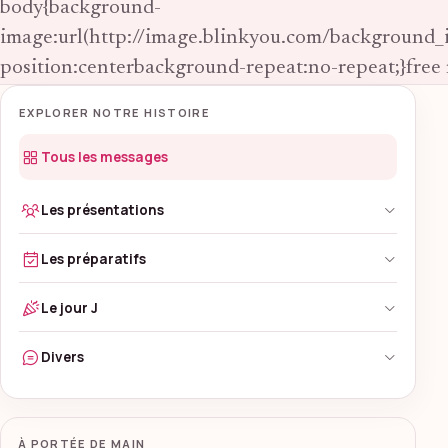
body{background-
image:url(http://image.blinkyou.com/background_
position:centerbackground-repeat:no-repeat;}free
EXPLORER NOTRE HISTOIRE
Tous les messages
Les présentations
Les préparatifs
Le jour J
Divers
À PORTÉE DE MAIN