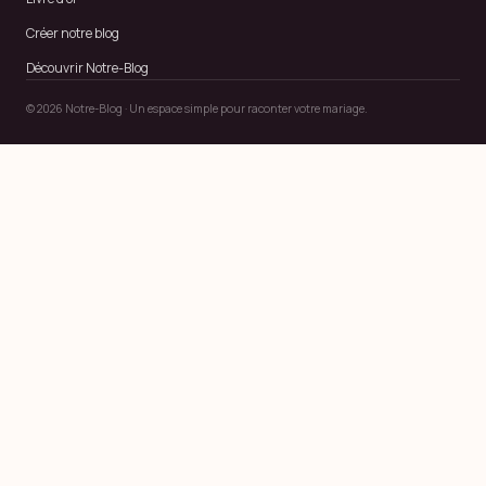
Créer notre blog
Découvrir Notre-Blog
© 2026 Notre-Blog · Un espace simple pour raconter votre mariage.