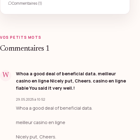
Commentaires (1)
VOS PETITS MOTS
Commentaires
1
Whoa a good deal of beneficial data. meilleur
W
casino en ligne Nicely put, Cheers. casino en ligne
fiable You said it very well.!
29.05.2025 à 10:52
Whoa a good deal of beneficial data.
meilleur casino en ligne
Nicely put, Cheers.