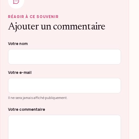
RÉAGIR À CE SOUVENIR
Ajouter un commentaire
Ne pas remplir ce champ
Votre nom
Votre e-mail
Il ne sera jamais affiché publiquement.
Votre commentaire