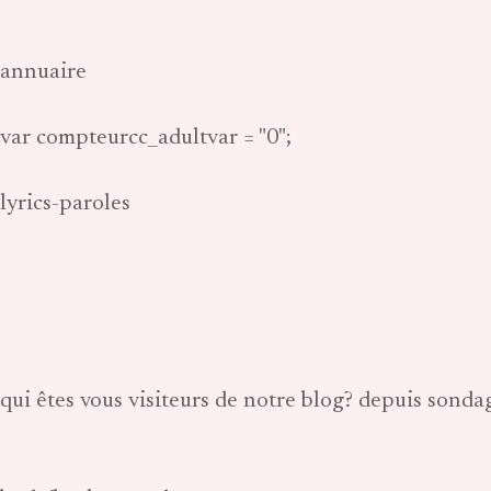
annuaire
var compteurcc_adultvar = "0";
lyrics-paroles
qui êtes vous visiteurs de notre blog? depuis sonda